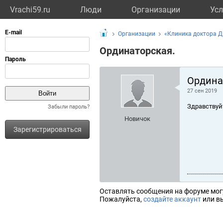
Vrachi59.ru
Люди
Организации
Усл
Организации
«Клиника доктора 
Ординаторская.
Ордина
27 сен 2019
Здравствуй
Забыли пароль?
Новичок
Зарегистрироваться
Оставлять сообщения на форуме мог
Пожалуйста,
создайте аккаунт
или вы