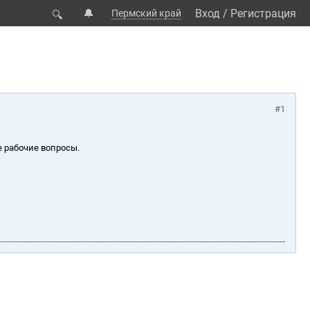
🔔
Вход
/
Регистрация
Пермский край
🔍
#1
е рабочие вопросы.