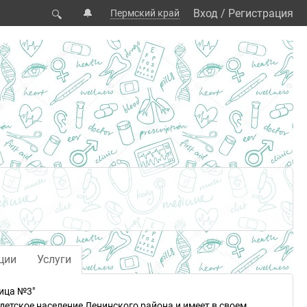
🔔
Вход
/
Регистрация
Пермский край
🔍
ции
Услуги
ица №3"
детское население Ленинского района и имеет в своем