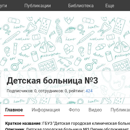
уги
Публикации
Библиотека
Eще
Детская больница №3
Подписчиков: 0, сотрудников: 0, рейтинг:
424
Главное
Информация
Фото
Видео
Публика
Краткое название
:
ГБУЗ "Детская городская клиническая больн
Описание
: Детская городская больница №3 Перми обслуживает 