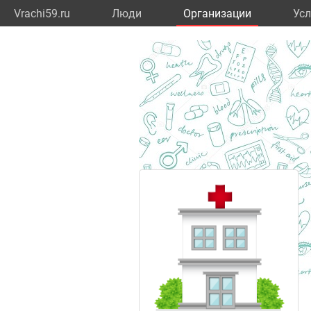
Vrachi59.ru
Люди
Организации
Усл