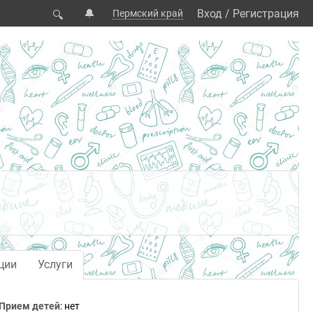
🔔
Вход
/
Регистрация
Пермский край
🔍
ции
Услуги
Прием детей
: нет