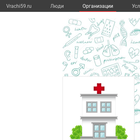
Vrachi59.ru
Люди
Организации
Усл