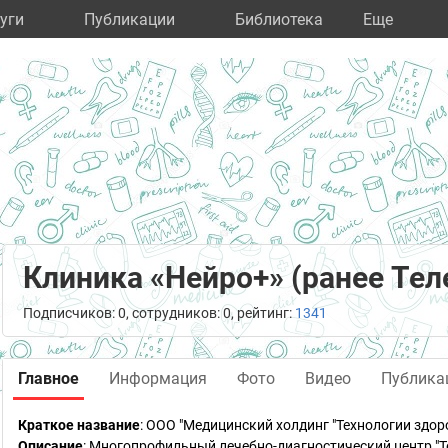
уги
Публикации
Библиотека
Eще
Клиника «Нейро+» (ранее Те
Подписчиков: 0, сотрудников: 0, рейтинг:
1341
Главное
Информация
Фото
Видео
Публика
Краткое название
:
ООО "Медицинский холдинг "Технологии здор
Описание
: Многопрофильный лечебно-диагностический центр "Т