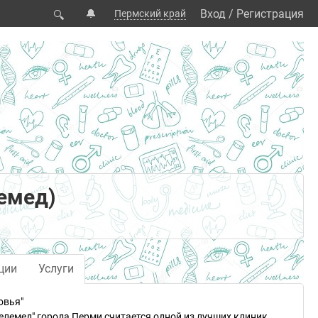
🔔
Вход
/
Регистрация
Пермский край
🔍
лемед)
ции
Услуги
овья"
елемед" города Перми считается одной из лучших клиник,