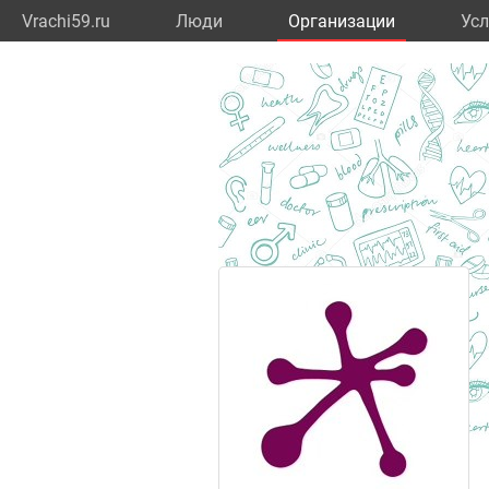
Vrachi59.ru
Люди
Организации
Усл