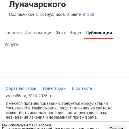
Луначарского
Подписчиков: 0, сотрудников: 0, рейтинг:
250
Главное
Информация
Фото
Видео
Публикации
Услуги
Обратная связь
Инвесторам
Вконтакте
vrachi59.ru, 2019-2026 гг.
Имеются противопоказания, требуется консультация
специалиста. Информация, представленная на сайте, не
может быть использована для постановки диагноза,
назначения лечения и не заменяет прием врача.
Возрастное ограничение: 18+
Мы используем файлы
cookie
.
Принять
Продолжая использовать сайт, вы даете свое согласие на