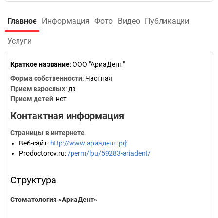
Главное
Информация
Фото
Видео
Публикации
Услуги
Краткое название
:
ООО "АриаДент"
Форма собственности
: Частная
Прием взрослых
: да
Прием детей
: нет
Контактная информация
Страницы в интернете
Веб-сайт
:
http://www.ариадент.рф
Prodoctorov.ru
:
/perm/lpu/59283-ariadent/
Структура
Стоматология «АриаДент»