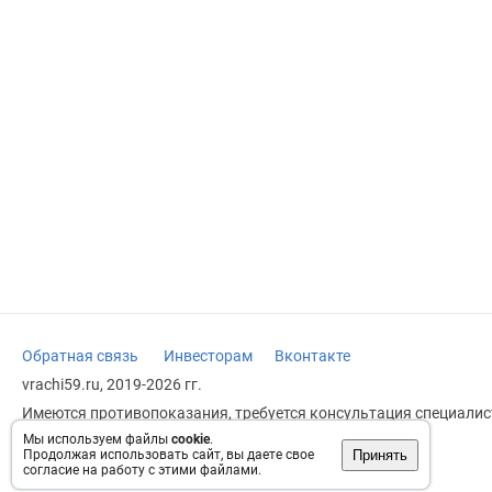
Обратная связь
Инвесторам
Вконтакте
vrachi59.ru, 2019-2026 гг.
Имеются противопоказания, требуется консультация специалист
заменяет прием врача.
Мы используем файлы
cookie
.
Принять
Продолжая использовать сайт, вы даете свое
Возрастное ограничение: 18+
согласие на работу с этими файлами.