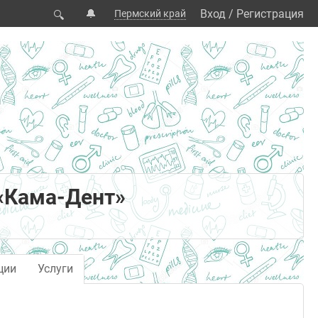
🔔
Вход
/
Регистрация
Пермский край
🔍
«Кама-Дент»
ции
Услуги