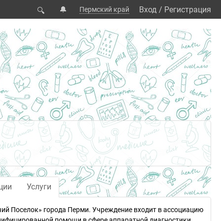
🔔
Вход
/
Регистрация
Пермский край
🔍
ции
Услуги
чий Поселок» города Перми. Учреждение входит в ассоциацию
ифицированной помощи в сфере аппаратной диагностики.