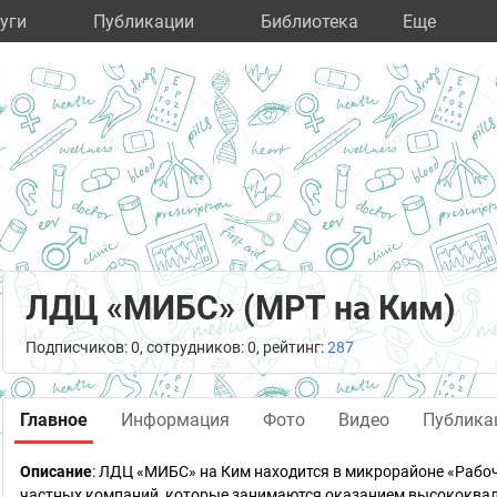
уги
Публикации
Библиотека
Eще
ЛДЦ «МИБС» (МРТ на Ким)
Подписчиков: 0, сотрудников: 0, рейтинг:
287
Главное
Информация
Фото
Видео
Публика
Описание
: ЛДЦ «МИБС» на Ким находится в микрорайоне «Рабо
частных компаний, которые занимаются оказанием высококвал