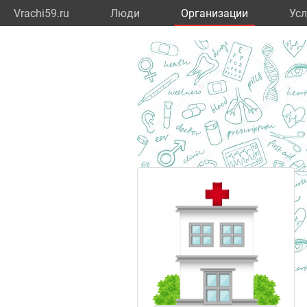
Vrachi59.ru
Люди
Организации
Усл