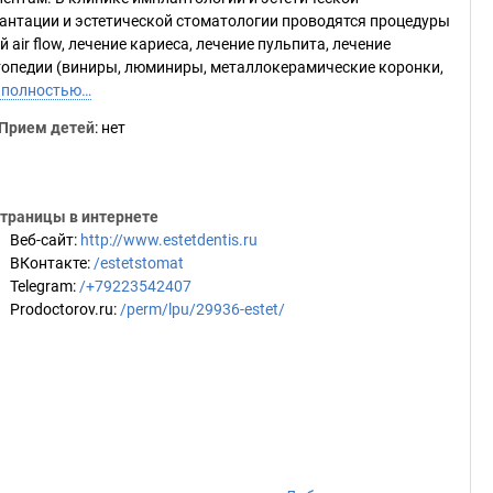
антации и эстетической стоматологии проводятся процедуры
 air flow, лечение кариеса, лечение пульпита, лечение
ртопедии (виниры, люминиры, металлокерамические коронки,
 полностью…
Прием детей
: нет
траницы в интернете
Веб-сайт
:
http://www.estetdentis.ru
ВКонтакте
:
/estetstomat
Telegram
:
/+79223542407
Prodoctorov.ru
:
/perm/lpu/29936-estet/