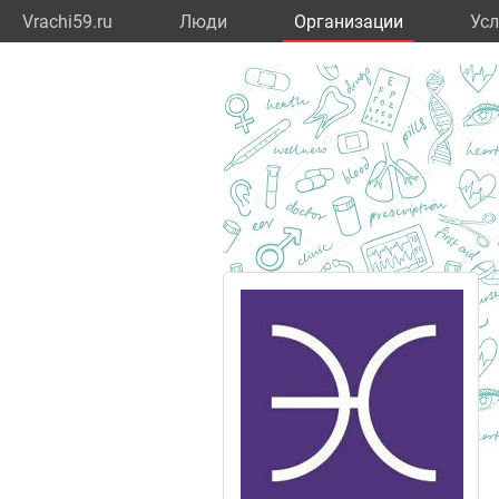
Vrachi59.ru
Люди
Организации
Усл