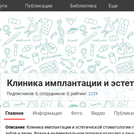
уги
Публикации
Библиотека
Eще
Клиника имплантации и эсте
Подписчиков: 0, сотрудников: 0, рейтинг:
2229
Главное
Информация
Фото
Видео
Публика
Описание
: Клиника имплантации и эстетической стоматологии
зубов и десен. Врачи в индивидуальном порядке подходят к пац