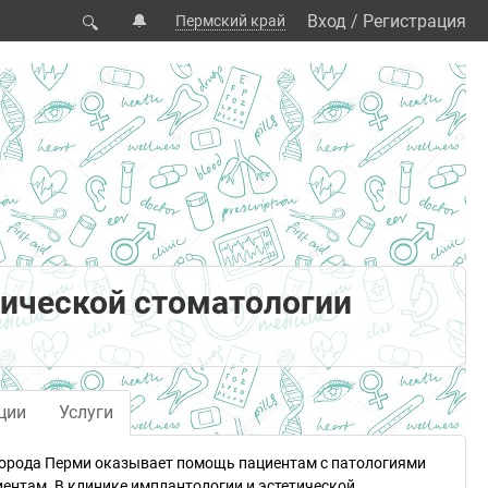
🔔
Вход
/
Регистрация
Пермский край
🔍
тической стоматологии
ции
Услуги
 города Перми оказывает помощь пациентам с патологиями
иентам. В клинике имплантологии и эстетической