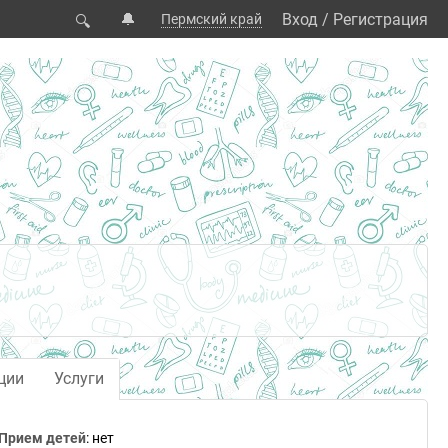
🔔
Вход
/
Регистрация
Пермский край
🔍
ции
Услуги
Прием детей
: нет