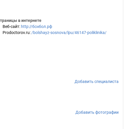
траницы в интернете
Веб-сайт
:
http://бснбол.рф
Prodoctorov.ru
:
/bolshayz-sosnova/lpu/46147-poliklinika/
Добавить специалиста
Добавить фотографии