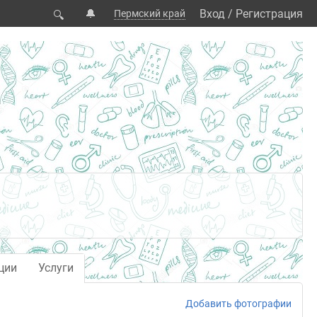
🔔
Вход
/
Регистрация
Пермский край
🔍
ции
Услуги
Добавить фотографии