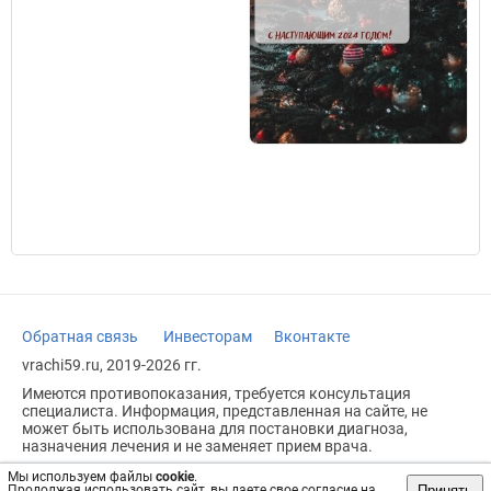
Обратная связь
Инвесторам
Вконтакте
vrachi59.ru, 2019-2026 гг.
Имеются противопоказания, требуется консультация
специалиста. Информация, представленная на сайте, не
может быть использована для постановки диагноза,
назначения лечения и не заменяет прием врача.
Возрастное ограничение: 18+
Мы используем файлы
cookie
.
Принять
Продолжая использовать сайт, вы даете свое согласие на