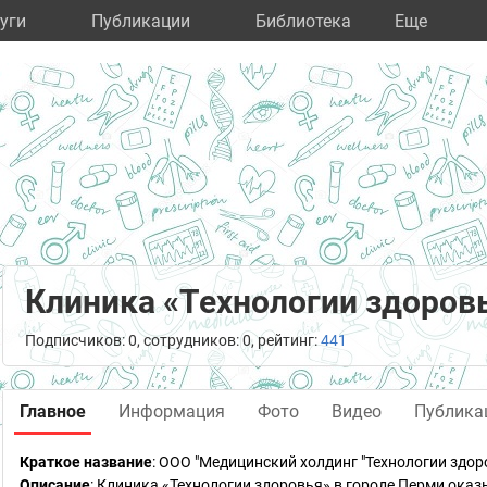
уги
Публикации
Библиотека
Eще
Клиника «Технологии здоров
Подписчиков: 0, сотрудников: 0, рейтинг:
441
Главное
Информация
Фото
Видео
Публика
Краткое название
:
ООО "Медицинский холдинг "Технологии здор
Описание
: Клиника «Технологии здоровья» в городе Перми ока