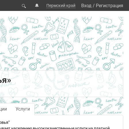
🔔
Вход
/
Регистрация
Пермский край
🔍
ья»
ции
Услуги
овья"
зывает населению высококачественные услуги на платной