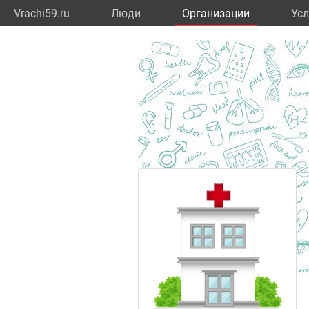
Vrachi59.ru
Люди
Организации
Усл