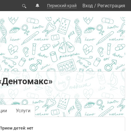
🔔
Вход
/
Регистрация
Пермский край
🔍
 «Дентомакс»
ции
Услуги
Прием детей
: нет