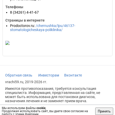
Телефоны
8 (34261) 4-41-67
Страницы в интернете
Prodoctorov.ru
:
/chernushka/lpu/46137-
stomatologicheskaya-poliklinika/
Обратная связь
Инвесторам
Вконтакте
vrachi59.ru, 2019-2026 гг.
Имеются противопоказания, требуется консультация
специалиста. Информация, представленная на сайте, не
может быть использована для постановки диагноза,
назначения лечения и не заменяет прием врача.
Возрастное ограничение: 18+
Мы используем файлы
cookie
.
Принять
Продолжая использовать сайт, вы даете свое согласие на
работу с этими файлами.