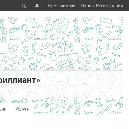
🔔
Вход
/
Регистрация
Пермский край
🔍
риллиант»
ции
Услуги