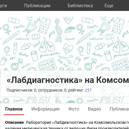
уги
Публикации
Библиотека
Eще
«Лабдиагностика» на Комсо
Подписчиков: 0, сотрудников: 0, рейтинг:
251
Главное
Информация
Фото
Видео
Публика
Описание
: Лаборатория «Лабдиагностика» на Комсомольском го
наличии медицинская техника от ведущих фирм производителей