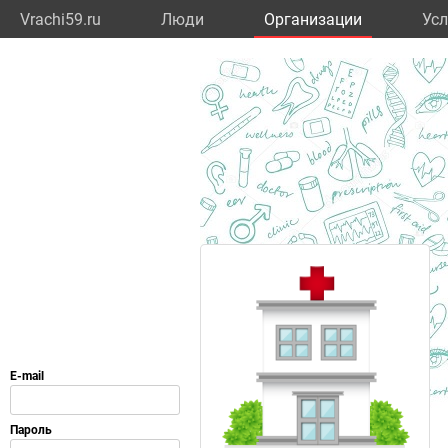
Vrachi59.ru
Люди
Организации
Усл