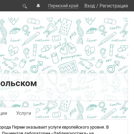
🔔
Вход
/
Регистрация
Пермский край
🔍
мольском
ции
Услуги
рода Перми оказывает услуги европейского уровня. В
. Пациентов лаборатории «Лабдиагностика» на