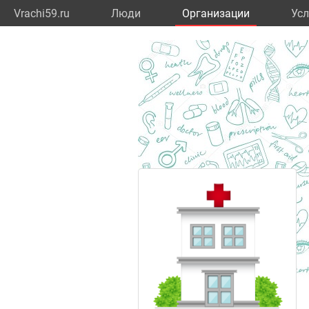
Vrachi59.ru
Люди
Организации
Усл