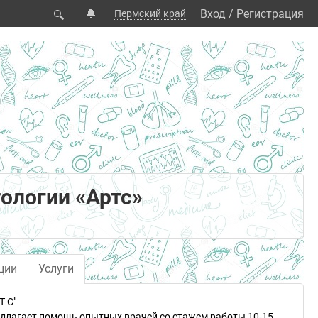
🔔
Вход
/
Регистрация
Пермский край
🔍
ологии «Артс»
ции
Услуги
Т С"
едлагает помощь опытных врачей со стажем работы 10-15