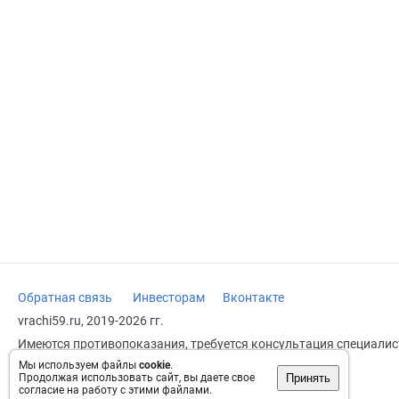
Обратная связь
Инвесторам
Вконтакте
vrachi59.ru, 2019-2026 гг.
Имеются противопоказания, требуется консультация специалист
заменяет прием врача.
Мы используем файлы
cookie
.
Принять
Продолжая использовать сайт, вы даете свое
Возрастное ограничение: 18+
согласие на работу с этими файлами.