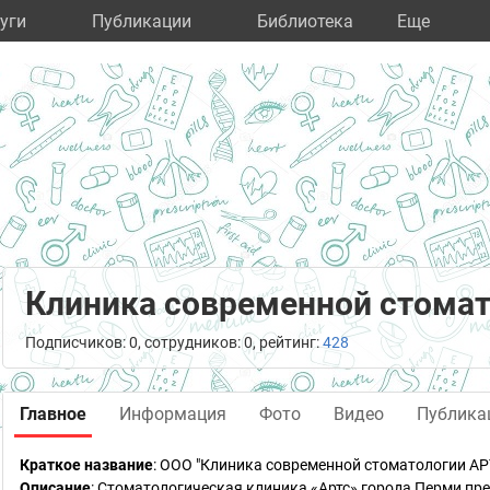
уги
Публикации
Библиотека
Eще
Клиника современной стомат
Подписчиков: 0, сотрудников: 0, рейтинг:
428
Главное
Информация
Фото
Видео
Публика
Краткое название
:
ООО "Клиника современной стоматологии АР
Описание
: Стоматологическая клиника «Артс» города Перми пр