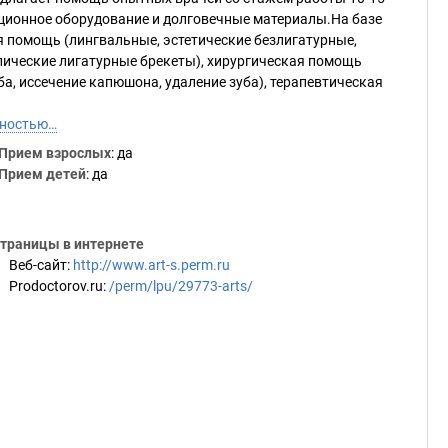
ационное оборудование и долговечные материалы.На базе
 помощь (лингвальные, эстетические безлигатурные,
лические лигатурные брекеты), хирургическая помощь
ба, иссечение капюшона, удаление зуба), терапевтическая
лностью…
Прием взрослых
: да
Прием детей
: да
траницы в интернете
Веб-сайт
:
http://www.art-s.perm.ru
Prodoctorov.ru
:
/perm/lpu/29773-arts/