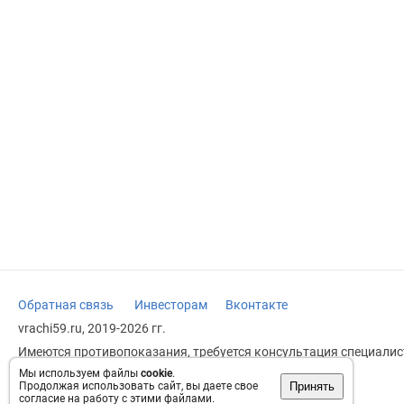
Обратная связь
Инвесторам
Вконтакте
vrachi59.ru, 2019-2026 гг.
Имеются противопоказания, требуется консультация специалист
заменяет прием врача.
Мы используем файлы
cookie
.
Принять
Продолжая использовать сайт, вы даете свое
Возрастное ограничение: 18+
согласие на работу с этими файлами.