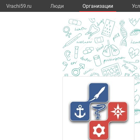
Vrachi59.ru
Люди
Организации
Усл