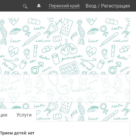
🔔
Вход
/
Регистрация
Пермский край
🔍
ции
Услуги
Прием детей
: нет