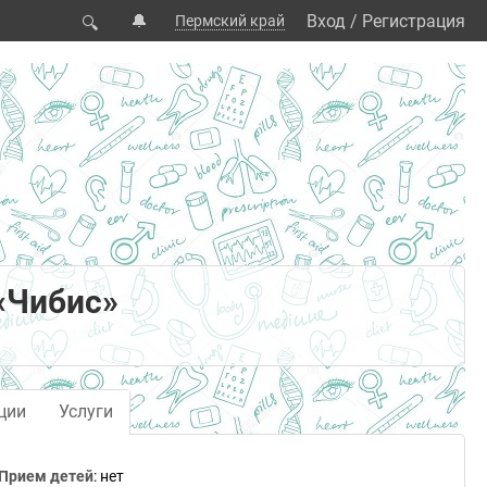
🔔
Вход
/
Регистрация
Пермский край
🔍
«Чибис»
ции
Услуги
Прием детей
: нет