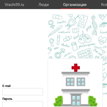
Vrachi59.ru
Люди
Организации
Усл