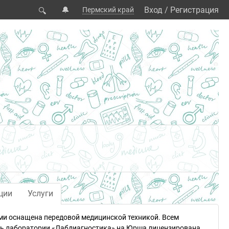
🔔
Вход
/
Регистрация
Пермский край
🔍
ции
Услуги
ми оснащена передовой медицинской техникой. Всем
ть лаборатории «Лабдиагностика» на Юрша лицензирована.