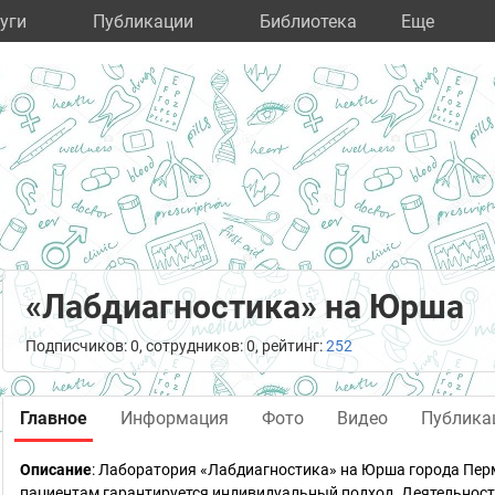
уги
Публикации
Библиотека
Eще
«Лабдиагностика» на Юрша
Подписчиков: 0, сотрудников: 0, рейтинг:
252
Главное
Информация
Фото
Видео
Публика
Описание
: Лаборатория «Лабдиагностика» на Юрша города Пер
пациентам гарантируется индивидуальный подход. Деятельнос