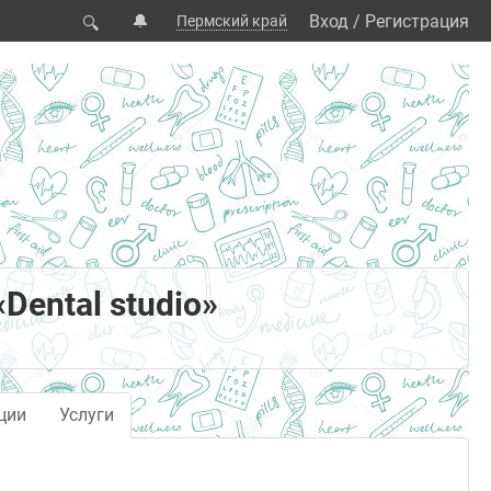
🔔
Вход
/
Регистрация
Пермский край
🔍
Dental studio»
ции
Услуги