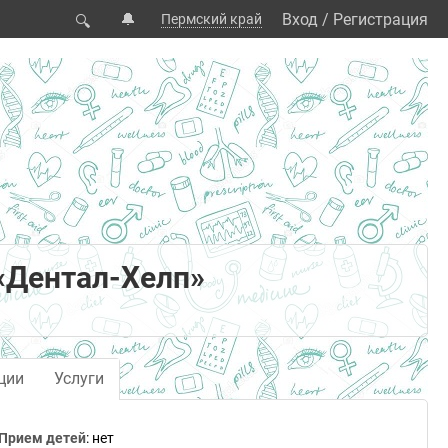
🔔
Вход
/
Регистрация
Пермский край
🔍
«Дентал-Хелп»
ции
Услуги
Прием детей
: нет