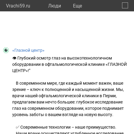
Vrachi59.ru
Люди
Eще
🔔
Пермс
🔍
«Глазной центр»
👁️ Глубокий осмотр глаз на высокотехнологичном
оборудовании в офтальмологической клинике «ГЛАЗНОЙ
ЦЕНТР»!"
В современном мире, где каждый момент важен, ваше
зрение – ключ к полноценной и насыщенной жизни. Мы,
врачи нашей офтальмологической клиники в Перми,
предлагаем вам нечто большее: глубокое исследование
глаз на современном оборудовании, которое поднимает
уровень заботы о вашем взгляде на новую высоту.
✅ Современные технологии – наше преимущество.
Наши врачи осуществляют углубленное исследование