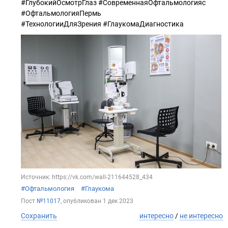
#ГлубокийОсмотрГлаз #СовременнаяОфтальмологияс
#ОфтальмологияПермь
#ТехнологииДляЗрения #ГлаукомаДиагностика
Источник: https://vk.com/wall-211644528_434
#Офтальмология
#Глаукома
Пост
№11017
, опубликован
1 дек 2023
Сохранить
интересно
/
не интересно