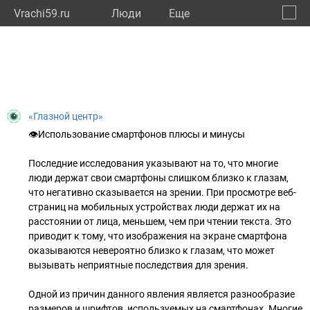
Vrachi59.ru
Люди
Eще
🔔
Пермс
🔍
«Глазной центр»
👁Использование смартфонов плюсы и минусы
Последние исследования указывают на то, что многие
люди держат свои смартфоны слишком близко к глазам,
что негативно сказывается на зрении. При просмотре веб-
страниц на мобильных устройствах люди держат их на
расстоянии от лица, меньшем, чем при чтении текста. Это
приводит к тому, что изображения на экране смартфона
оказываются невероятно близко к глазам, что может
вызывать неприятные последствия для зрения.
Одной из причин данного явления является разнообразие
размеров и шрифтов, используемых на смартфонах. Многие