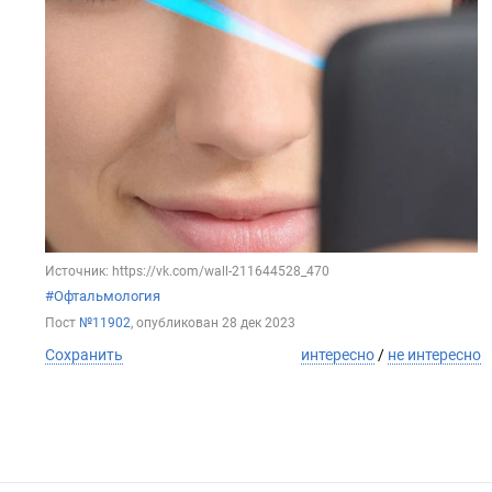
Источник: https://vk.com/wall-211644528_470
#Офтальмология
Пост
№11902
, опубликован
28 дек 2023
Сохранить
интересно
/
не интересно