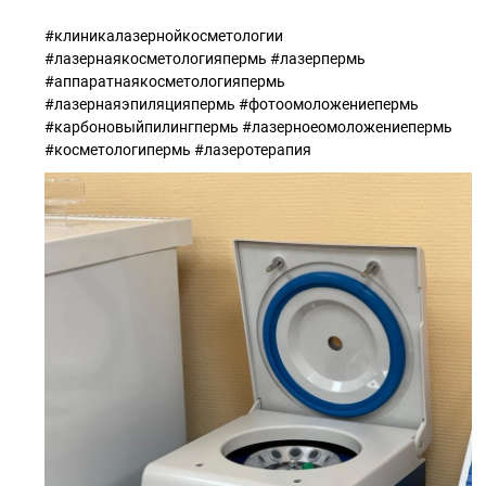
#клиникалазернойкосметологии
#лазернаякосметологияпермь #лазерпермь
#аппаратнаякосметологияпермь
#лазернаяэпиляцияпермь #фотоомоложениепермь
#карбоновыйпилингпермь #лазерноеомоложениепермь
#косметологипермь #лазеротерапия