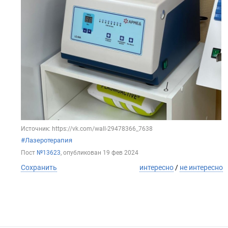
Источник: https://vk.com/wall-29478366_7638
#Лазеротерапия
Пост
№13623
, опубликован
19 фев 2024
Сохранить
интересно
/
не интересно