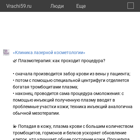
Vrachi59.ru
Люди
Eще
🔔
Пермс
🔍
«Клиника лазерной косметологии»
🌿 Плазмотерапия: как проходит процедура?
• сначала производится забор крови из вены у пациента;
• потом с помощью специальной центрифуги отделяется
богатая тромбоцитами плазма;
• наконец, проводится сама процедура омоложения: с
помощью инъекций полученную плазму вводят в
проблемные участки кожи; техника инъекций аналогична
обычной мезотерапии.
💫 Попадая в кожу, плазма крови с большим количеством
тромбоцитов, гормонов и белков ускоряет обновление
клеток, что улучшает общее состояние кожи. Процедура