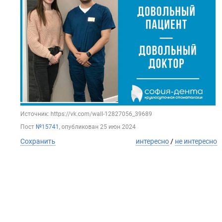
Источник: https://vk.com/wall-12827056_39689
Пост
№15741
, опубликован
25 июн 2024
Сохранить
интересно
/
не интересно