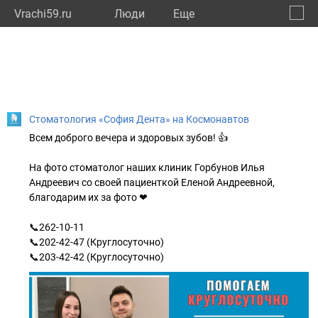
Vrachi59.ru
Люди
Eще
🔔
Пермс
🔍
Стоматология «София Дента» на Космонавтов
Всем доброго вечера и здоровых зубов! 👍
На фото стоматолог наших клиник Горбунов Илья
Андреевич со своей пациенткой Еленой Андреевной,
благодарим их за фото ❤
📞262-10-11
📞202-42-47 (Круглосуточно)
📞203-42-42 (Круглосуточно)