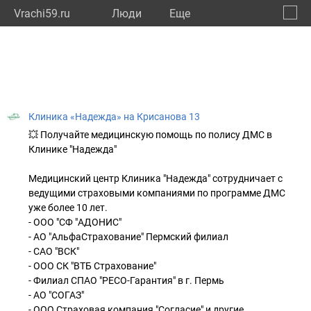
Vrachi59.ru
Люди
Eще
🔔
Пермс
🔍
Клиника «Надежда» на Крисанова 13
💥 Получайте медицинскую помощь по полису ДМС в
Клинике "Надежда"
Медицинский центр Клиника "Надежда" сотрудничает с
ведущими страховыми компаниями по программе ДМС
уже более 10 лет.
- ООО "СФ "АДОНИС"
- АО "АльфаСтрахование" Пермский филиал
- САО "ВСК"
- ООО СК "ВТБ Страхование"
- Филиал СПАО "РЕСО-Гарантия" в г. Пермь
- АО "СОГАЗ"
- ООО Страховая компания "Согласие" и другие.