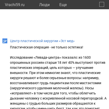
Vrachi59.ru
Люди
Eще
🔔
Пермс
🔍
Центр пластической хирургии «Эст мед»
Пластическая операция - не только эстетика!
Исследование «Левада-центра» показало: из 1600
опрошенных россиян старше 18 лет 40% выступают против
пластических операций, цель которых — улучшение
внешности. При этом немногие знают, что пластические
хирурги решают и более серьезные вопросы: например,
восстанавливают грудь пациенткам после мастэктомии
(хирургического удаления молочной железы). Носы
«исправляют» в том числе для того, чтобы облегчить
дыхание человеку с искривленной носовой перегородкой. А
женщины с грудью больших размеров обращаются к
хирургам, чтобы уменьшить бюст, так как это помогает