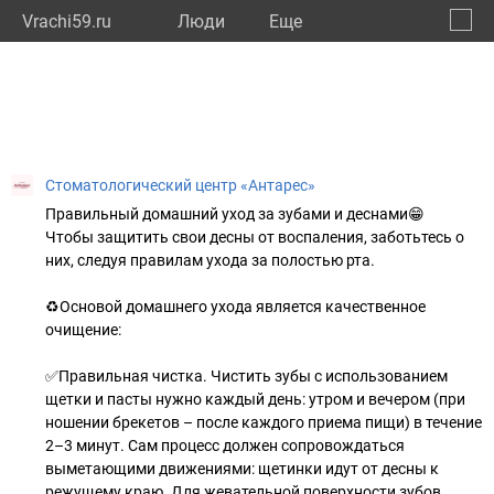
Vrachi59.ru
Люди
Eще
🔔
Пермс
🔍
Стоматологический центр «Антарес»
Правильный домашний уход за зубами и деснами😁
Чтобы защитить свои десны от воспаления, заботьтесь о
них, следуя правилам ухода за полостью рта.
♻Основой домашнего ухода является качественное
очищение:
✅Правильная чистка. Чистить зубы с использованием
щетки и пасты нужно каждый день: утром и вечером (при
ношении брекетов – после каждого приема пищи) в течение
2–3 минут. Сам процесс должен сопровождаться
выметающими движениями: щетинки идут от десны к
режущему краю. Для жевательной поверхности зубов