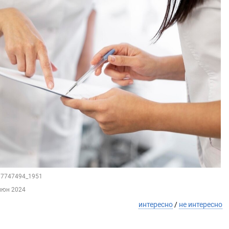
117747494_1951
июн 2024
интересно
/
не интересно