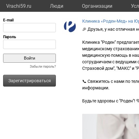
Vrachi59.ru
Люди
Организации
Усл
Клиника «Роден-Мед» на 
🎉 Друзья, у нас отличная н
⠀
Клиника "Роден" предлагае
медицинскому страхованию 
медицинскую помощь в наш
сотрудничаем с ведущими с
Забыли пароль?
Страховой дом", "МАКС" и "
⠀
Зарегистрироваться
📞 Свяжитесь с нами по тел
информации.
⠀
Будьте здоровы с "Роден"! 
⠀