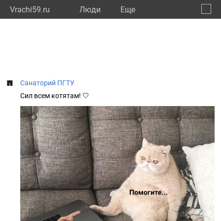
Vrachi59.ru
Люди
Eще
🔔
Пермс
🔍
Санаторий ПГТУ
Сил всем котятам! 🤍