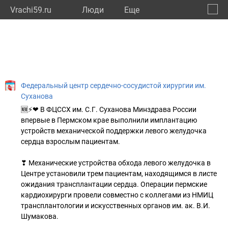
Vrachi59.ru
Люди
Eще
🔔
Пермс
🔍
Федеральный центр сердечно-сосудистой хирургии им.
Суханова
🆕⚡❤ В ФЦССХ им. С.Г. Суханова Минздрава России
впервые в Пермском крае выполнили имплантацию
устройств механической поддержки левого желудочка
сердца взрослым пациентам.
❣ Механические устройства обхода левого желудочка в
Центре установили трем пациентам, находящимся в листе
ожидания трансплантации сердца. Операции пермские
кардиохирурги провели совместно с коллегами из НМИЦ
трансплантологии и искусственных органов им. ак. В.И.
Шумакова.