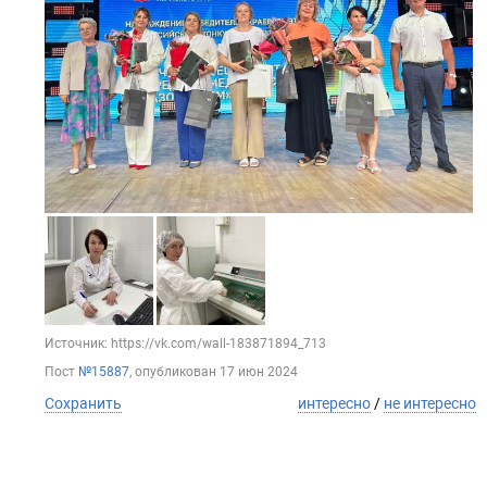
Источник: https://vk.com/wall-183871894_713
Пост
№15887
, опубликован
17 июн 2024
Сохранить
интересно
/
не интересно