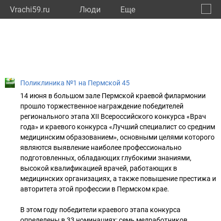
Vrachi59.ru
Люди
Eще
🔔
Пермс
🔍
Поликлиника №1 на Пермской 45
14 июня в большом зале Пермской краевой филармонии
прошло торжественное награждение победителей
регионального этапа XII Всероссийского конкурса «Врач
года» и краевого конкурса «Лучший специалист со средним
медицинским образованием», основными целями которого
являются выявление наиболее профессионально
подготовленных, обладающих глубокими знаниями,
высокой квалификацией врачей, работающих в
медицинских организациях, а также повышение престижа и
авторитета этой профессии в Пермском крае.
В этом году победители краевого этапа конкурса
определены в 33 номинациях: семь медработников