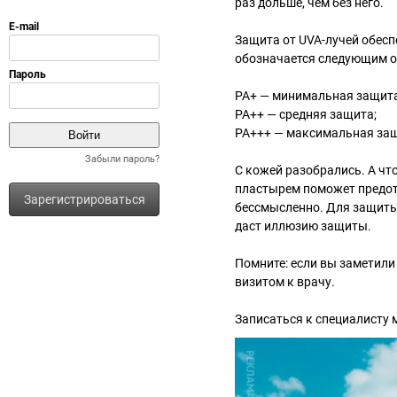
раз дольше, чем без него.
Защита от UVA-лучей обесп
обозначается следующим о
PA+ — минимальная защита
PA++ — средняя защита;
PA+++ — максимальная за
Забыли пароль?
С кожей разобрались. А чт
пластырем поможет предот
Зарегистрироваться
бессмысленно. Для защиты
даст иллюзию защиты.
Помните: если вы заметили 
визитом к врачу.
Записаться к специалисту 