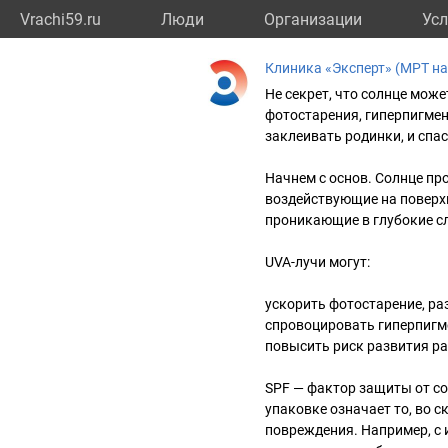
Vrachi59.ru
Люди
Организации
Усл
Клиника «Эксперт» (МРТ н
Не секрет, что солнце може
фотостарения, гиперпигмен
заклеивать родинки, и спа
Начнем с основ. Солнце про
воздействующие на поверх
проникающие в глубокие сл
UVA-лучи могут:
ускорить фотостарение, ра
спровоцировать гиперпигме
повысить риск развития ра
SPF — фактор защиты от со
упаковке означает то, во 
повреждения. Например, с 