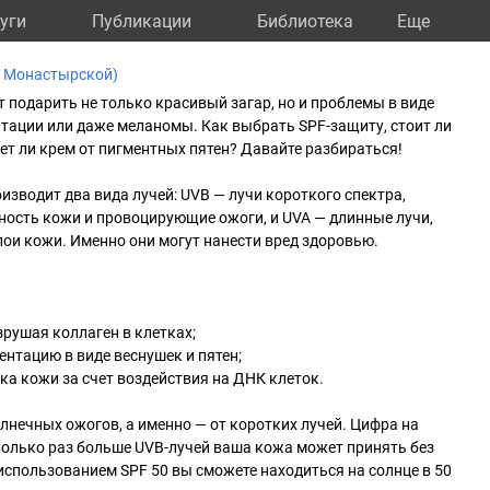
уги
Публикации
Библиотека
Eще
а Монастырской)
т подарить не только красивый загар, но и проблемы в виде
тации или даже меланомы. Как выбрать SPF-защиту, стоит ли
сет ли крем от пигментных пятен? Давайте разбираться!
изводит два вида лучей: UVB — лучи короткого спектра,
ность кожи и провоцирующие ожоги, и UVA — длинные лучи,
ои кожи. Именно они могут нанести вред здоровью.
зрушая коллаген в клетках;
нтацию в виде веснушек и пятен;
ка кожи за счет воздействия на ДНК клеток.
лнечных ожогов, а именно — от коротких лучей. Цифра на
сколько раз больше UVB-лучей ваша кожа может принять без
использованием SPF 50 вы сможете находиться на солнце в 50