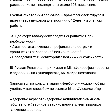
расширение вен, подвержены около 60% населения.
Руслан Ренатович Аввакумов — врач-флеболог, хирург и
врач ультразвуковой диагностики с 12-летним опытом
работы.
📌 К доктору Аввакумову следует обращаться при
необходимости:
▪ Диагностики, лечения и профилактики острых и
хронических заболеваний вен конечностей
▪ Проведения УЗИ-мониторинга вен нижних конечностей
🏢 Руслан Ренатович принимает в МЦ «Философия красоты
и здоровья» на Луначарского, 66. Добро пожаловать!
Записаться на консультацию к флебологу можно любым
удобным вам способом по ссылке: https://vk.cc/cwofnp
#здоровье #красотаиздоровье #клиникапермь #боль
#больвноге #варикоз #варикозпермь #лечитьварикоз
#лечениеварикоза