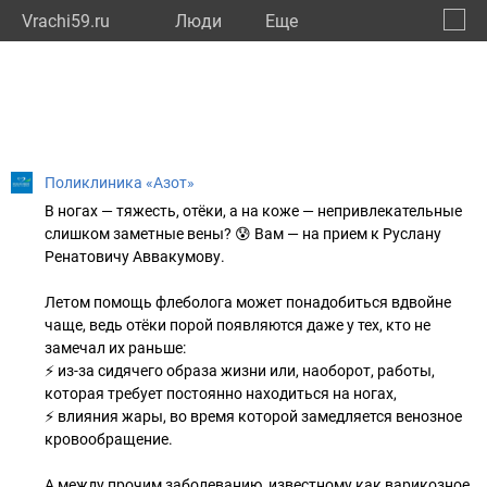
Vrachi59.ru
Люди
Eще
🔔
Пермс
🔍
Поликлиника «Азот»
В ногах — тяжесть, отёки, а на коже — непривлекательные
слишком заметные вены? 😰 Вам — на прием к Руслану
Ренатовичу Аввакумову.
Летом помощь флеболога может понадобиться вдвойне
чаще, ведь отёки порой появляются даже у тех, кто не
замечал их раньше:
⚡ из-за сидячего образа жизни или, наоборот, работы,
которая требует постоянно находиться на ногах,
⚡ влияния жары, во время которой замедляется венозное
кровообращение.
А между прочим заболеванию, известному как варикозное