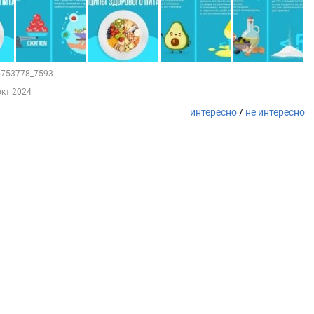
95753778_7593
окт 2024
интересно
/
не интересно