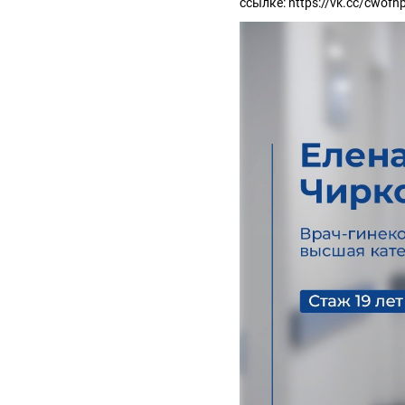
ссылке: https://vk.cc/cwofn