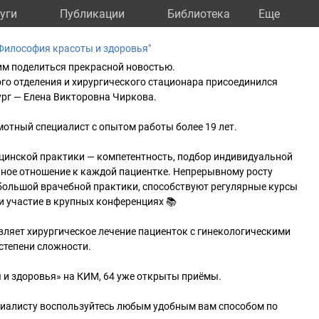
уги
Публикации
Библиотека
Eще
Философия красоты и здоровья"
им поделиться прекрасной новостью.
го отделения и хирургического стационара присоединился
ург — Елена Викторовна Чиркова.
мотный специалист с опытом работы более 19 лет.
цинской практики — компетентность, подбор индивидуальной
ьное отношение к каждой пациентке. Непрерывному росту
большой врачебной практики, способствуют регулярные курсы
 участие в крупных конференциях 📚
ляет хирургическое лечение пациенток с гинекологическими
степени сложности.
 и здоровья» на КИМ, 64 уже открыты приёмы.
ециалисту воспользуйтесь любым удобным вам способом по