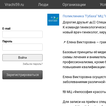
Vrachi59.ru
Люди
Организации
Усл
Поликлиника "Губаха" МЦ "
Дорогие друзья! 🙏🏻 Спеш
К команде гинекологическо
новый врач-гинеколог, хир
📌 Елена Викторовна — гра
Базовые принципы её меди
схемы лечения и внимател
профессионализма, кроме 
Забыли пароль?
повышения квалификации и
Зарегистрироваться
Елена Викторовна осуществ
заболеваниями различной 
❗️В МЦ «Философия красоты
Для записи на приём к сп