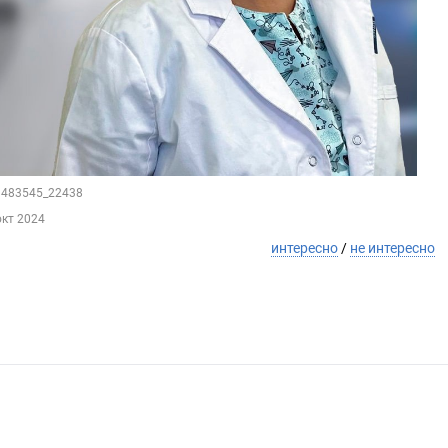
41483545_22438
окт 2024
интересно
/
не интересно