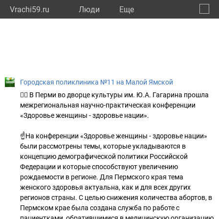
Vrachi59.ru
Люди
Eще
🔔
Пермс
🔍
Городская поликлиника №11 на Малой Ямской
🙋‍♀️ В Перми во дворце культуры им. Ю.А. Гагарина прошла
межрегиональная научно-практическая конференции
«Здоровье женщины - здоровье нации».
☝️На конференции «Здоровье женщины - здоровье нации»
были рассмотрены темы, которые укладываются в
концепцию демографической политики Российской
Федерации и которые способствуют увеличению
рождаемости в регионе. Для Пермского края тема
женского здоровья актуальна, как и для всех других
регионов страны. С целью снижения количества абортов, в
Пермском крае была создана служба по работе с
пациентками, обратившимися в медицинскую организацию