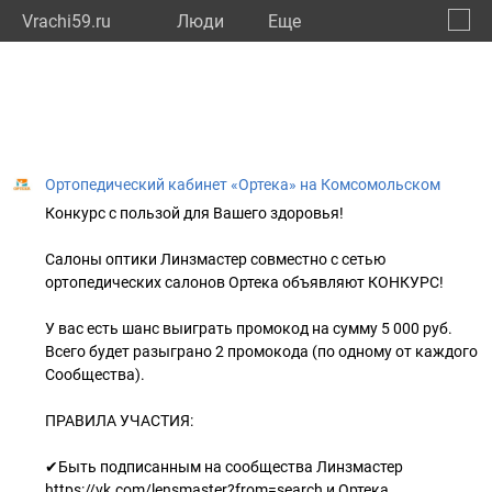
Vrachi59.ru
Люди
Eще
🔔
Пермс
🔍
Ортопедический кабинет «Ортека» на Комсомольском
Конкурс с пользой для Вашего здоровья!
Салоны оптики Линзмастер совместно с сетью
ортопедических салонов Ортека объявляют КОНКУРС!
У вас есть шанс выиграть промокод на сумму 5 000 руб.
Всего будет разыграно 2 промокода (по одному от каждого
Сообщества).
ПРАВИЛА УЧАСТИЯ:
✔Быть подписанным на сообщества Линзмастер
https://vk.com/lensmaster?from=search и Ортека