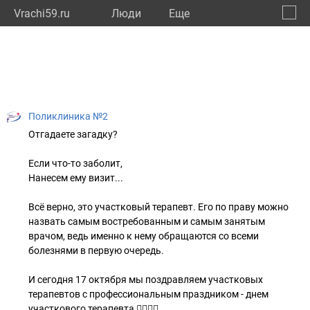
Vrachi59.ru
Люди
Eще
🔔
Пермс
🔍
Поликлиника №2
Отгадаете загадку?
Если что-то заболит,
Нанесем ему визит...
Всё верно, это участковый терапевт. Его по праву можно
назвать самым востребованным и самым занятым
врачом, ведь именно к нему обращаются со всеми
болезнями в первую очередь.
И сегодня 17 октября мы поздравляем участковых
терапевтов с профессиональным праздником - днем
участкового терапевта 👩‍⚕👨‍⚕