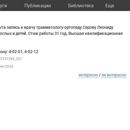
уги
Публикации
Библиотека
Eще
рыта запись к врачу травматологу-ортопеду Серову Леониду
ослых и детей. Стаж работы 31 год. Высшая квалификационная
ну: 4-02-01, 4-02-12
163797289_227
сен 2024
интересно
/
не интересно