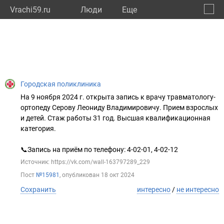
Vrachi59.ru
Люди
Eще
🔔
Пермс
🔍
Городская поликлиника
На 9 ноября 2024 г. открыта запись к врачу травматологу-
ортопеду Серову Леониду Владимировичу. Прием взрослых
и детей. Стаж работы 31 год. Высшая квалификационная
категория.
📞Запись на приём по телефону: 4-02-01, 4-02-12
Источник: https://vk.com/wall-163797289_229
Пост
№15981
, опубликован
18 окт 2024
Сохранить
интересно
/
не интересно