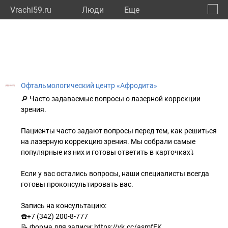
Vrachi59.ru
Люди
Eще
🔔
Пермс
🔍
Офтальмологический центр «Афродита»
🔎 Часто задаваемые вопросы о лазерной коррекции
зрения.
Пациенты часто задают вопросы перед тем, как решиться
на лазерную коррекцию зрения. Мы собрали самые
популярные из них и готовы ответить в карточках⤵️
Если у вас остались вопросы, наши специалисты всегда
готовы проконсультировать вас.
Запись на консультацию:
☎️+7 (342) 200-8-777
📝 Форма для записи: https://vk.cc/asmfEK