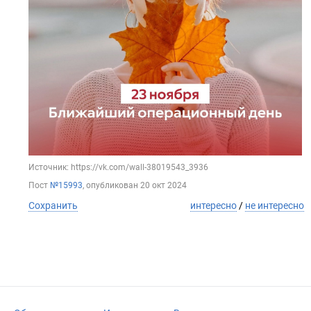
Источник: https://vk.com/wall-38019543_3936
Пост
№15993
, опубликован
20 окт 2024
Сохранить
интересно
/
не интересно