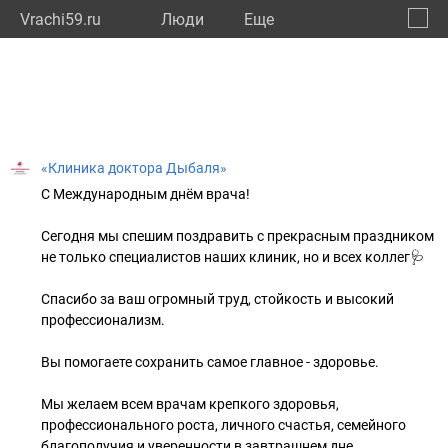
Vrachi59.ru
Люди
Eще
🔔
Пермс
🔍
«Клиника доктора Дыбаля»
С Международным днём врача!
Сегодня мы спешим поздравить с прекрасным праздником
не только специалистов наших клиник, но и всех коллег🩺
Спасибо за ваш огромный труд, стойкость и высокий
профессионализм.
Вы помогаете сохранить самое главное - здоровье.
Мы желаем всем врачам крепкого здоровья,
профессионального роста, личного счастья, семейного
благополучия и уверенности в завтрашнем дне.