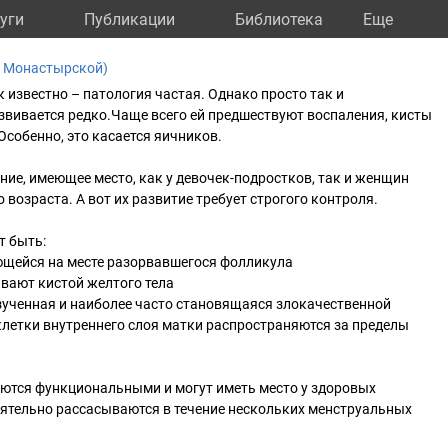
уги
Публикации
Библиотека
Eще
а Монастырской)
 известно – патология частая. Однако просто так и
азвивается редко.Чаще всего ей предшествуют воспаления, кисты
Особенно, это касается яичников.
ние, имеющее место, как у девочек-подростков, так и женщин
 возраста. А вот их развитие требует строгого контроля.
т быть:
ющейся на месте разорвавшегося фолликула
ывают кистой желтого тела
зученная и наиболее часто становящаяся злокачественной
клетки внутреннего слоя матки распространяются за пределы
аются функциональными и могут иметь место у здоровых
оятельно рассасываются в течение нескольких менструальных