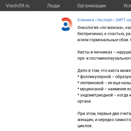
Vrachi59.ru
Люди
Организации
Усл
Клиника «Эксперт» (МРТ н
Онкология «по-женски», как
беспричинно, к счастью, р
и/или гормональные сбои. 
Кисты в яичниках – наруше
пре- и постменопаузального
Дело в том, что киста може
* фолликулярной – образу
* лютеиновой – ее еще наз
* муцинозной – наименее и
* эндометриодной – когда 
органа
При этом, первые две счит
женщин, и нередко самост
циклов.