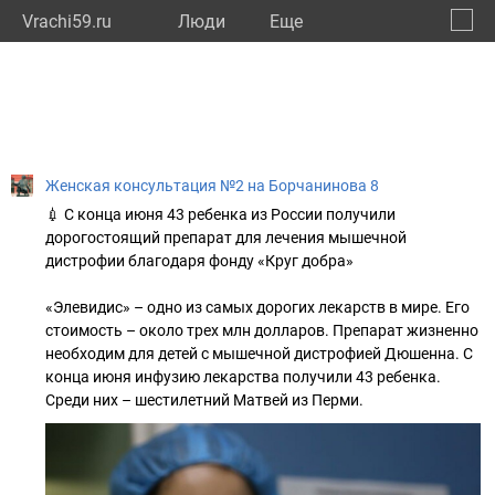
Vrachi59.ru
Люди
Eще
🔔
Пермс
🔍
Женская консультация №2 на Борчанинова 8
💉 С конца июня 43 ребенка из России получили
дорогостоящий препарат для лечения мышечной
дистрофии благодаря фонду «Круг добра»
«Элевидис» – одно из самых дорогих лекарств в мире. Его
стоимость – около трех млн долларов. Препарат жизненно
необходим для детей с мышечной дистрофией Дюшенна. С
конца июня инфузию лекарства получили 43 ребенка.
Среди них – шестилетний Матвей из Перми.