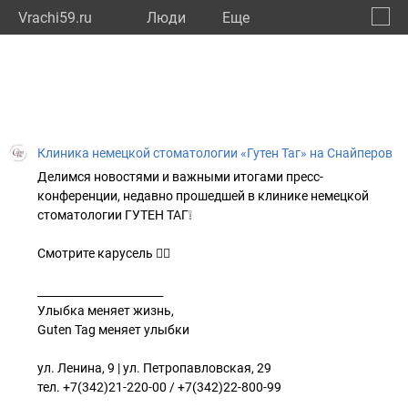
Vrachi59.ru
Люди
Eще
🔔
Пермс
🔍
Клиника немецкой стоматологии «Гутен Таг» на Снайперов
Делимся новостями и важными итогами пресс-
конференции, недавно прошедшей в клинике немецкой
стоматологии ГУТЕН ТАГ❕
Смотрите карусель 👉🏼
_______________________
Улыбка меняет жизнь,
Guten Tag меняет улыбки
⠀
ул. Ленина, 9 | ул. Петропавловская, 29
тел. +7(342)21-220-00 / +7(342)22-800-99