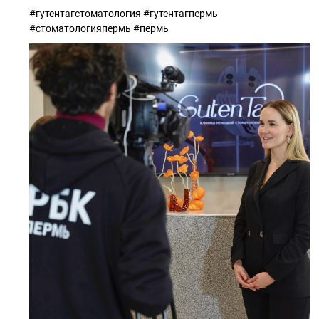
#гутентагстоматология #гутентагпермь
#стоматологияпермь #пермь