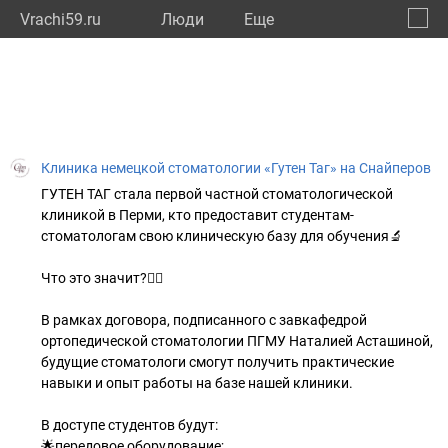
Vrachi59.ru
Люди
Eще
🔔
Пермс
🔍
Клиника немецкой стоматологии «Гутен Таг» на Снайперов
ГУТЕН ТАГ стала первой частной стоматологической
клиникой в Перми, кто предоставит студентам-
стоматологам свою клиническую базу для обучения🔬
Что это значит?👇🏼
В рамках договора, подписанного с завкафедрой
ортопедической стоматологии ПГМУ Наталией Асташиной,
будущие стоматологи смогут получить практические
навыки и опыт работы на базе нашей клиники.
В доступе студентов будут:
🌟передовое оборудование;